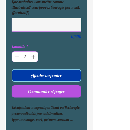
Que souhaitez-vous mettre comme
illustration? vous pouvez l'envoyer par mail.
(facultatif)
0/500
Quantité
*
Ajouter au panier
Commander et payer
Décapsuleur magnétique Rond ou Rectangle, 
personnalisable par sublimation. 
Logo, message court, prénom, surnom ... 