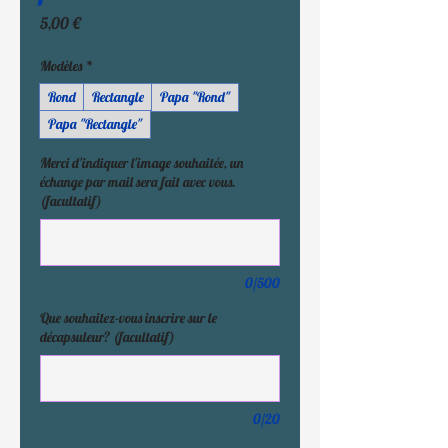
Prix
5,00 €
Modèles
*
Rond
Rectangle
Papa "Rond"
Papa "Rectangle"
Merci d'indiquer l'image souhaitée, un
échange par mail sera fait avec vous.
(facultatif)
0/500
Que souhaitez-vous inscrire sur le
décapsuleur? (facultatif)
0/20