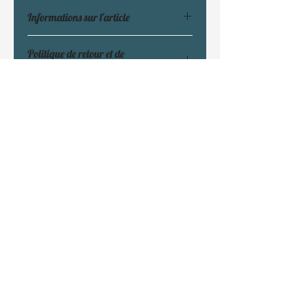
Informations sur l'article
Politique de retour et de
Matière : décapsuleur en métal. 
remboursement
Plaque en aluminium pour la 
personnalisation.  Un aimant est 
Le retour des produits personnalisés n'est pas 
attaché au verso du décapsuleur, ce 
possible
.
qui permet de le faire tenir sur de 
nombreuses surface compatibles et 
notamment le frigo.
Formes du décapsuleur : rond ou 
rectangulaire
06.48.21.91.29
cricricreation35@gmail.com
4 La Ville ès Ray, 35190 Saint-Domineuc,
France